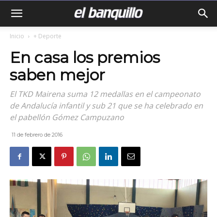
Inicio
+ Deporte
En casa los premios
saben mejor
El TKD Mairena suma 12 medallas en el campeonato
de Andalucía infantil y sub 21 que se ha celebrado en
el pabellón Gómez Campuzano
11 de febrero de 2016